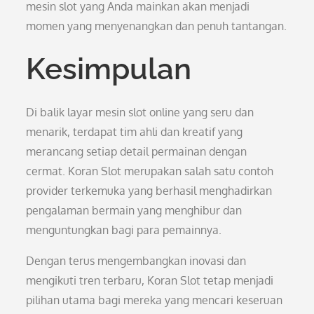
mesin slot yang Anda mainkan akan menjadi
momen yang menyenangkan dan penuh tantangan.
Kesimpulan
Di balik layar mesin slot online yang seru dan
menarik, terdapat tim ahli dan kreatif yang
merancang setiap detail permainan dengan
cermat. Koran Slot merupakan salah satu contoh
provider terkemuka yang berhasil menghadirkan
pengalaman bermain yang menghibur dan
menguntungkan bagi para pemainnya.
Dengan terus mengembangkan inovasi dan
mengikuti tren terbaru, Koran Slot tetap menjadi
pilihan utama bagi mereka yang mencari keseruan