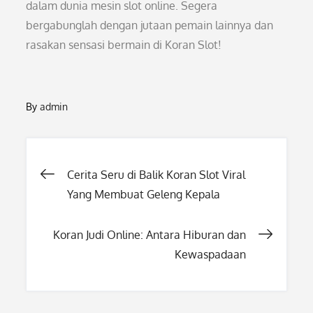
dalam dunia mesin slot online. Segera
bergabunglah dengan jutaan pemain lainnya dan
rasakan sensasi bermain di Koran Slot!
By
admin
Post
Cerita Seru di Balik Koran Slot Viral
Yang Membuat Geleng Kepala
navigation
Koran Judi Online: Antara Hiburan dan
Kewaspadaan