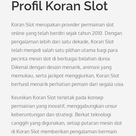
Profil Koran Slot
Koran Slot merupakan provider permainan slot
online yang telah berdiri sejak tahun 2010. Dengan
pengalaman lebih dari satu dekade, Koran Slot
telah menjadi salah satu pilihan utama bagi para
pecinta mesin slot di berbagai belahan dunia.
Dikenal dengan desain menarik, animasi yang
memukau, serta jackpot menggiurkan, Koran Slot
berhasil menarik perhatian pemain dari segala usia.
Keunikan Koran Slot terletak pada konsep
permainan yang inovatif, menggabungkan unsur
keberuntungan dan strategi. Berkat teknologi
canggih yang digunakan, setiap putaran mesin slot
di Koran Slot memberikan pengalaman bermain