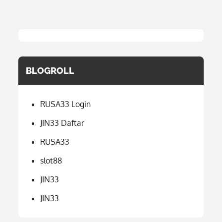
BLOGROLL
RUSA33 Login
JIN33 Daftar
RUSA33
slot88
JIN33
JIN33