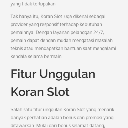
yang tidak terlupakan.
Tak hanya itu, Koran Slot juga dikenal sebagai
provider yang responsif terhadap kebutuhan
pemainnya. Dengan layanan pelanggan 24/7,
pemain dapat dengan mudah mengatasi masalah
teknis atau mendapatkan bantuan saat mengalami
kendala selama bermain.
Fitur Unggulan
Koran Slot
Salah satu fitur unggulan Koran Slot yang menarik
banyak perhatian adalah bonus dan promosi yang
ditawarkan. Mulai dari bonus selamat datang,