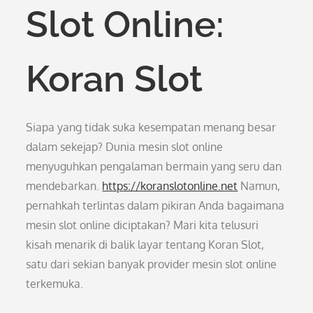
Slot Online:
Koran Slot
Siapa yang tidak suka kesempatan menang besar
dalam sekejap? Dunia mesin slot online
menyuguhkan pengalaman bermain yang seru dan
mendebarkan.
https://koranslotonline.net
Namun,
pernahkah terlintas dalam pikiran Anda bagaimana
mesin slot online diciptakan? Mari kita telusuri
kisah menarik di balik layar tentang Koran Slot,
satu dari sekian banyak provider mesin slot online
terkemuka.