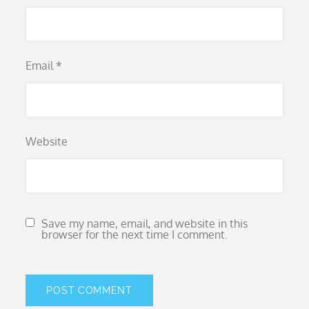
Email
*
Website
Save my name, email, and website in this
browser for the next time I comment.