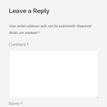
Leave a Reply
Your email address will not be published.
Required
fields are marked
*
Comment
*
Name
*