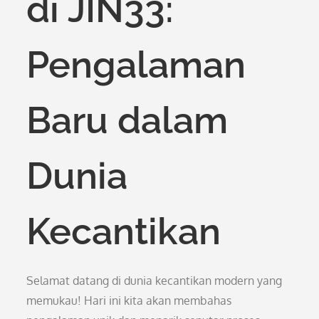
di JIN33:
Pengalaman
Baru dalam
Dunia
Kecantikan
Selamat datang di dunia kecantikan modern yang
memukau! Hari ini kita akan membahas