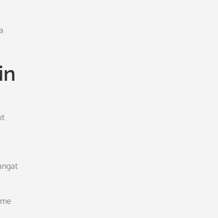
a
in
ut
angat
ame