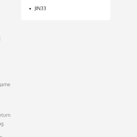
JIN33
t
 game
eturn
g.