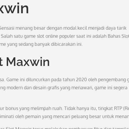
xwin
 Sensasi menang besar dengan modal kecil menjadi daya tarik
Salah satu game slot online populer saat ini adalah Bahas Slo
ame yang sedang banyak dibicarakan ini.
ot Maxwin
asa. Game ini diluncurkan pada tahun 2020 oleh pengembang
ng modern dan desain grafis yang menawan, game ini segera
tur bonus yang melimpah ruah. Tidak hanya itu, tingkat RTP (R
diminati oleh pemain yang mencari peluang besar untuk menan