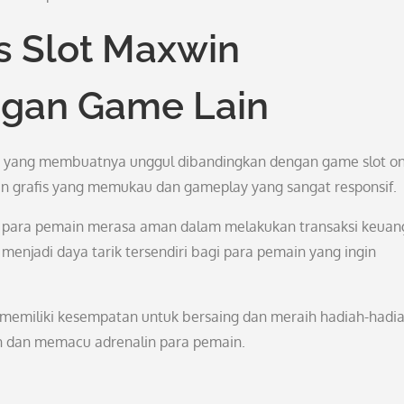
 Slot Maxwin
ngan Game Lain
n yang membuatnya unggul dibandingkan dengan game slot on
an grafis yang memukau dan gameplay yang sangat responsif.
t para pemain merasa aman dalam melakukan transaksi keua
a menjadi daya tarik tersendiri bagi para pemain yang ingin
 memiliki kesempatan untuk bersaing dan meraih hadiah-hadi
n dan memacu adrenalin para pemain.