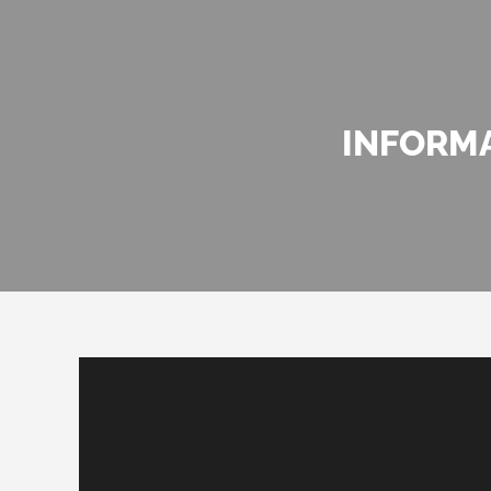
Skip
to
content
INFORMA