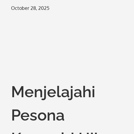
Posted
October 28, 2025
on
Menjelajahi
Pesona