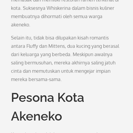
kota. Suksesnya Whiskerina dalam bisnis kuliner
membuatnya dihormati oleh semua warga
akeneko.
Selain itu, tidak bisa dilupakan kisah romantis
antara Fluffy dan Mittens, dua kucing yang berasal
dari keluarga yang berbeda. Meskipun awalnya
saling bermusuhan, mereka akhirnya saling jatuh
cinta dan memutuskan untuk mengejar impian
mereka bersama-sama.
Pesona Kota
Akeneko