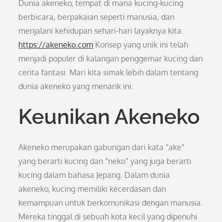
Dunia akeneko, tempat di mana kucing-kucing
berbicara, berpakaian seperti manusia, dan
menjalani kehidupan sehari-hari layaknya kita.
https://akeneko.com
Konsep yang unik ini telah
menjadi populer di kalangan penggemar kucing dan
cerita fantasi. Mari kita simak lebih dalam tentang
dunia akeneko yang menarik ini.
Keunikan Akeneko
Akeneko merupakan gabungan dari kata “ake”
yang berarti kucing dan “neko” yang juga berarti
kucing dalam bahasa Jepang. Dalam dunia
akeneko, kucing memiliki kecerdasan dan
kemampuan untuk berkomunikasi dengan manusia.
Mereka tinggal di sebuah kota kecil yang dipenuhi