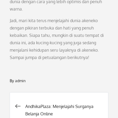
dunia dengan cara yang lebih optimis dan penuh
warna.
Jadi, mari kita terus menjelajahi dunia akeneko
dengan pikiran terbuka dan hati yang penuh
kebaikan. Siapa tahu, mungkin di suatu tempat di
dunia ini, ada kucing-kucing yang juga sedang
menjalani kehidupan seru layaknya di akeneko.
Sampai jumpa di petualangan berikutnya!
By
admin
Post
AndhikaPlaza: Menjelajahi Surganya
Belanja Online