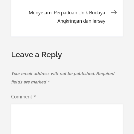
navigation
Menyelami Perpaduan Unik Budaya
Angkringan dan Jersey
Leave a Reply
Your email address will not be published.
Required
fields are marked
*
Comment
*