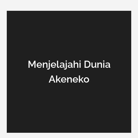
Menjelajahi Dunia
Akeneko