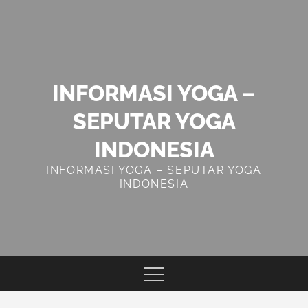
Skip
to
content
INFORMASI YOGA –
SEPUTAR YOGA
INDONESIA
INFORMASI YOGA – SEPUTAR YOGA
INDONESIA