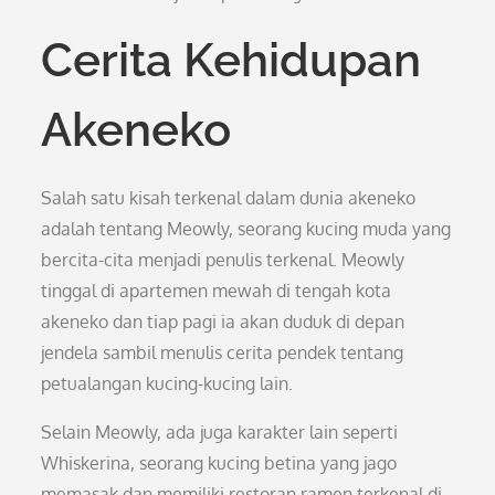
Cerita Kehidupan
Akeneko
Salah satu kisah terkenal dalam dunia akeneko
adalah tentang Meowly, seorang kucing muda yang
bercita-cita menjadi penulis terkenal. Meowly
tinggal di apartemen mewah di tengah kota
akeneko dan tiap pagi ia akan duduk di depan
jendela sambil menulis cerita pendek tentang
petualangan kucing-kucing lain.
Selain Meowly, ada juga karakter lain seperti
Whiskerina, seorang kucing betina yang jago
memasak dan memiliki restoran ramen terkenal di