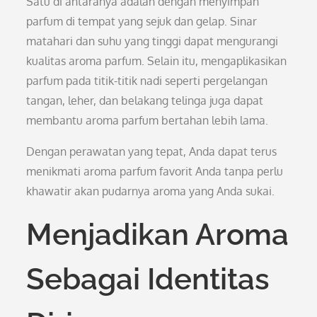
Satu di antaranya adalah dengan menyimpan
parfum di tempat yang sejuk dan gelap. Sinar
matahari dan suhu yang tinggi dapat mengurangi
kualitas aroma parfum. Selain itu, mengaplikasikan
parfum pada titik-titik nadi seperti pergelangan
tangan, leher, dan belakang telinga juga dapat
membantu aroma parfum bertahan lebih lama.
Dengan perawatan yang tepat, Anda dapat terus
menikmati aroma parfum favorit Anda tanpa perlu
khawatir akan pudarnya aroma yang Anda sukai.
Menjadikan Aroma
Sebagai Identitas