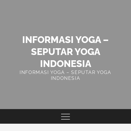
Skip
to
content
INFORMASI YOGA –
SEPUTAR YOGA
INDONESIA
INFORMASI YOGA – SEPUTAR YOGA
INDONESIA