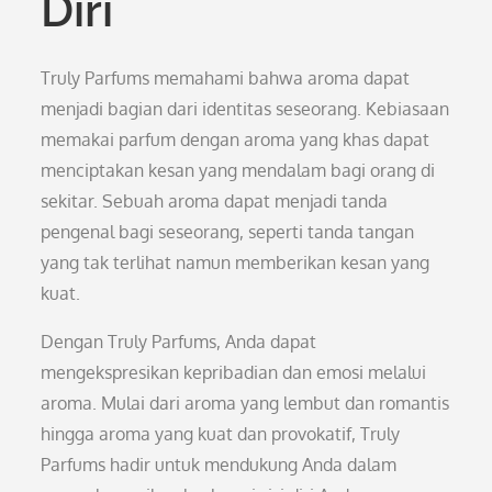
Diri
Truly Parfums memahami bahwa aroma dapat
menjadi bagian dari identitas seseorang. Kebiasaan
memakai parfum dengan aroma yang khas dapat
menciptakan kesan yang mendalam bagi orang di
sekitar. Sebuah aroma dapat menjadi tanda
pengenal bagi seseorang, seperti tanda tangan
yang tak terlihat namun memberikan kesan yang
kuat.
Dengan Truly Parfums, Anda dapat
mengekspresikan kepribadian dan emosi melalui
aroma. Mulai dari aroma yang lembut dan romantis
hingga aroma yang kuat dan provokatif, Truly
Parfums hadir untuk mendukung Anda dalam