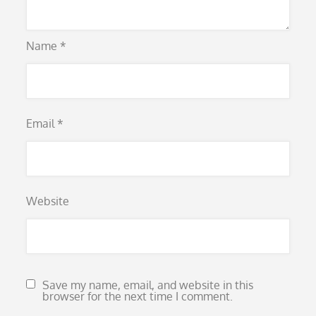
Name
*
Email
*
Website
Save my name, email, and website in this
browser for the next time I comment.