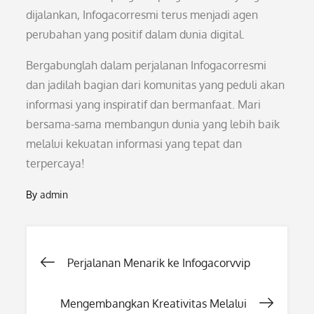
dijalankan, Infogacorresmi terus menjadi agen
perubahan yang positif dalam dunia digital.
Bergabunglah dalam perjalanan Infogacorresmi
dan jadilah bagian dari komunitas yang peduli akan
informasi yang inspiratif dan bermanfaat. Mari
bersama-sama membangun dunia yang lebih baik
melalui kekuatan informasi yang tepat dan
terpercaya!
By
admin
Post
Perjalanan Menarik ke Infogacorvvip
navigation
Mengembangkan Kreativitas Melalui