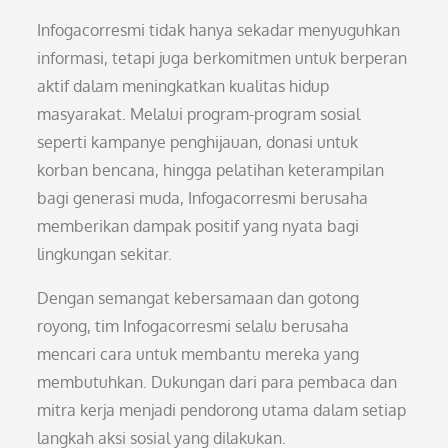
Infogacorresmi tidak hanya sekadar menyuguhkan
informasi, tetapi juga berkomitmen untuk berperan
aktif dalam meningkatkan kualitas hidup
masyarakat. Melalui program-program sosial
seperti kampanye penghijauan, donasi untuk
korban bencana, hingga pelatihan keterampilan
bagi generasi muda, Infogacorresmi berusaha
memberikan dampak positif yang nyata bagi
lingkungan sekitar.
Dengan semangat kebersamaan dan gotong
royong, tim Infogacorresmi selalu berusaha
mencari cara untuk membantu mereka yang
membutuhkan. Dukungan dari para pembaca dan
mitra kerja menjadi pendorong utama dalam setiap
langkah aksi sosial yang dilakukan.