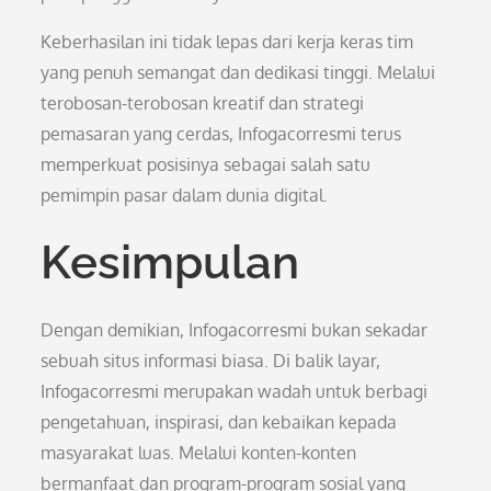
Keberhasilan ini tidak lepas dari kerja keras tim
yang penuh semangat dan dedikasi tinggi. Melalui
terobosan-terobosan kreatif dan strategi
pemasaran yang cerdas, Infogacorresmi terus
memperkuat posisinya sebagai salah satu
pemimpin pasar dalam dunia digital.
Kesimpulan
Dengan demikian, Infogacorresmi bukan sekadar
sebuah situs informasi biasa. Di balik layar,
Infogacorresmi merupakan wadah untuk berbagi
pengetahuan, inspirasi, dan kebaikan kepada
masyarakat luas. Melalui konten-konten
bermanfaat dan program-program sosial yang