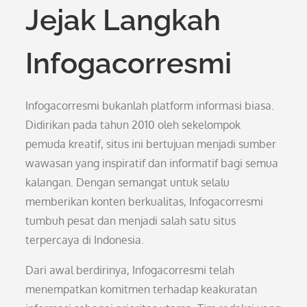
Jejak Langkah
Infogacorresmi
Infogacorresmi bukanlah platform informasi biasa.
Didirikan pada tahun 2010 oleh sekelompok
pemuda kreatif, situs ini bertujuan menjadi sumber
wawasan yang inspiratif dan informatif bagi semua
kalangan. Dengan semangat untuk selalu
memberikan konten berkualitas, Infogacorresmi
tumbuh pesat dan menjadi salah satu situs
terpercaya di Indonesia.
Dari awal berdirinya, Infogacorresmi telah
menempatkan komitmen terhadap keakuratan