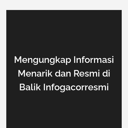
Mengungkap Informasi
Menarik dan Resmi di
Balik Infogacorresmi