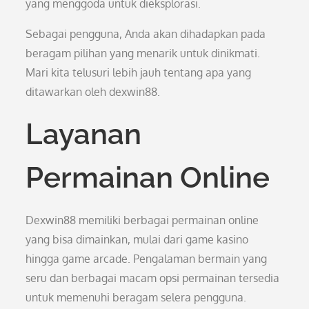
yang menggoda untuk dieksplorasi.
Sebagai pengguna, Anda akan dihadapkan pada
beragam pilihan yang menarik untuk dinikmati.
Mari kita telusuri lebih jauh tentang apa yang
ditawarkan oleh dexwin88.
Layanan
Permainan Online
Dexwin88 memiliki berbagai permainan online
yang bisa dimainkan, mulai dari game kasino
hingga game arcade. Pengalaman bermain yang
seru dan berbagai macam opsi permainan tersedia
untuk memenuhi beragam selera pengguna.