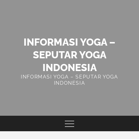
Skip
to
content
INFORMASI YOGA –
SEPUTAR YOGA
INDONESIA
INFORMASI YOGA – SEPUTAR YOGA
INDONESIA