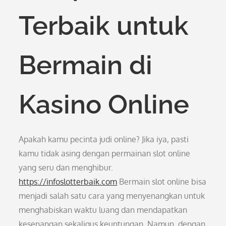
Terbaik untuk
Bermain di
Kasino Online
Apakah kamu pecinta judi online? Jika iya, pasti
kamu tidak asing dengan permainan slot online
yang seru dan menghibur.
https://infoslotterbaik.com
Bermain slot online bisa
menjadi salah satu cara yang menyenangkan untuk
menghabiskan waktu luang dan mendapatkan
kesenangan sekaligus keuntungan. Namun, dengan