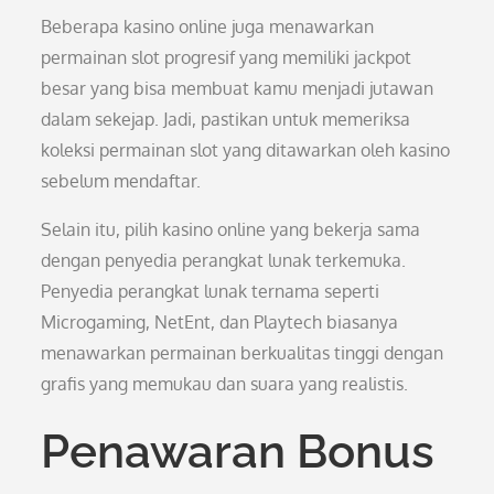
Beberapa kasino online juga menawarkan
permainan slot progresif yang memiliki jackpot
besar yang bisa membuat kamu menjadi jutawan
dalam sekejap. Jadi, pastikan untuk memeriksa
koleksi permainan slot yang ditawarkan oleh kasino
sebelum mendaftar.
Selain itu, pilih kasino online yang bekerja sama
dengan penyedia perangkat lunak terkemuka.
Penyedia perangkat lunak ternama seperti
Microgaming, NetEnt, dan Playtech biasanya
menawarkan permainan berkualitas tinggi dengan
grafis yang memukau dan suara yang realistis.
Penawaran Bonus