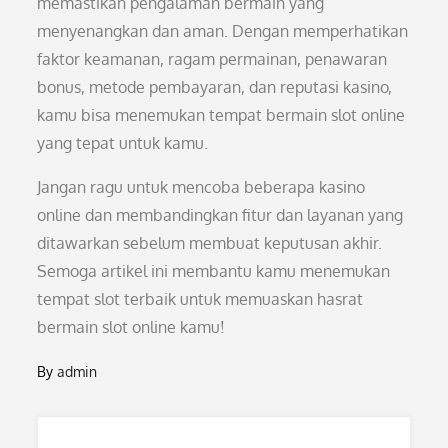
memastikan pengalaman bermain yang
menyenangkan dan aman. Dengan memperhatikan
faktor keamanan, ragam permainan, penawaran
bonus, metode pembayaran, dan reputasi kasino,
kamu bisa menemukan tempat bermain slot online
yang tepat untuk kamu.
Jangan ragu untuk mencoba beberapa kasino
online dan membandingkan fitur dan layanan yang
ditawarkan sebelum membuat keputusan akhir.
Semoga artikel ini membantu kamu menemukan
tempat slot terbaik untuk memuaskan hasrat
bermain slot online kamu!
By
admin