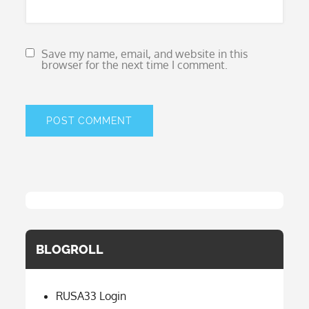
Save my name, email, and website in this
browser for the next time I comment.
BLOGROLL
RUSA33 Login