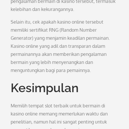
pengalaman bermain di kasino tersebut, termasuk
kelebihan dan kekurangannya.
Selain itu, cek apakah kasino online tersebut
memiliki sertifikat RNG (Random Number
Generator) yang menjamin keadilan permainan.
Kasino online yang adil dan transparan dalam
permainannya akan memberikan pengalaman
bermain yang lebih menyenangkan dan
menguntungkan bagi para pemainnya.
Kesimpulan
Memilih tempat slot terbaik untuk bermain di
kasino online memang memerlukan waktu dan
penelitian, namun hal ini sangat penting untuk