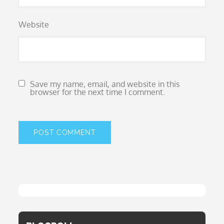
Website
Save my name, email, and website in this
browser for the next time I comment.