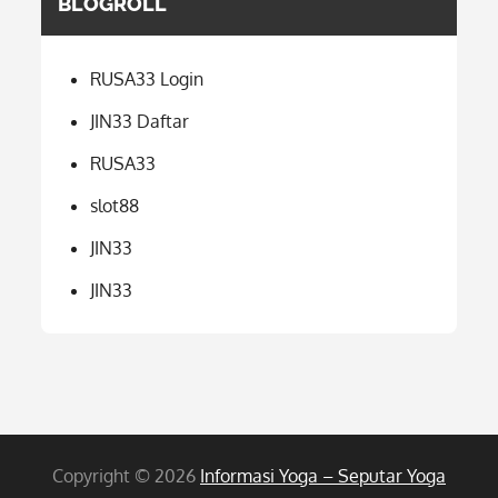
BLOGROLL
RUSA33 Login
JIN33 Daftar
RUSA33
slot88
JIN33
JIN33
Copyright © 2026
Informasi Yoga – Seputar Yoga