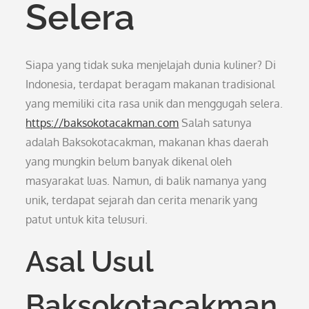
Selera
Siapa yang tidak suka menjelajah dunia kuliner? Di
Indonesia, terdapat beragam makanan tradisional
yang memiliki cita rasa unik dan menggugah selera.
https://baksokotacakman.com
Salah satunya
adalah Baksokotacakman, makanan khas daerah
yang mungkin belum banyak dikenal oleh
masyarakat luas. Namun, di balik namanya yang
unik, terdapat sejarah dan cerita menarik yang
patut untuk kita telusuri.
Asal Usul
Baksokotacakman