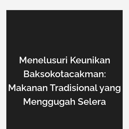
Menelusuri Keunikan
Baksokotacakman:
Makanan Tradisional yang
Menggugah Selera