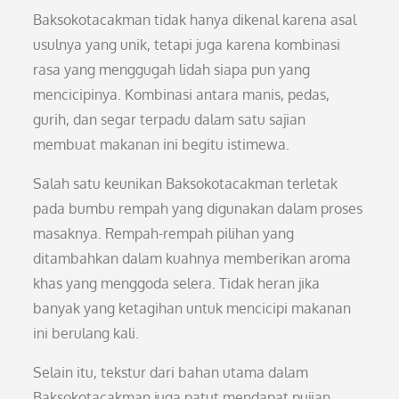
Baksokotacakman tidak hanya dikenal karena asal
usulnya yang unik, tetapi juga karena kombinasi
rasa yang menggugah lidah siapa pun yang
mencicipinya. Kombinasi antara manis, pedas,
gurih, dan segar terpadu dalam satu sajian
membuat makanan ini begitu istimewa.
Salah satu keunikan Baksokotacakman terletak
pada bumbu rempah yang digunakan dalam proses
masaknya. Rempah-rempah pilihan yang
ditambahkan dalam kuahnya memberikan aroma
khas yang menggoda selera. Tidak heran jika
banyak yang ketagihan untuk mencicipi makanan
ini berulang kali.
Selain itu, tekstur dari bahan utama dalam
Baksokotacakman juga patut mendapat pujian.