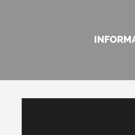
Skip
to
content
INFORMA