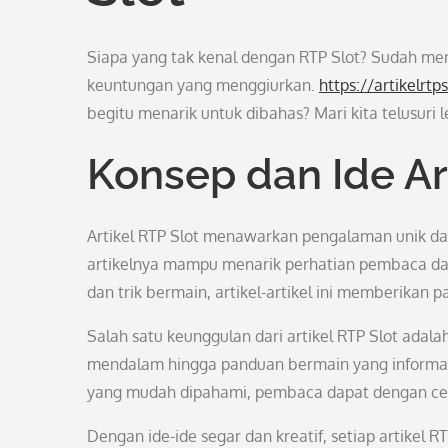
Siapa yang tak kenal dengan RTP Slot? Sudah men
keuntungan yang menggiurkan.
https://artikelrtps
begitu menarik untuk dibahas? Mari kita telusuri 
Konsep dan Ide Ar
Artikel RTP Slot menawarkan pengalaman unik dal
artikelnya mampu menarik perhatian pembaca dar
dan trik bermain, artikel-artikel ini memberikan
Salah satu keunggulan dari artikel RTP Slot adala
mendalam hingga panduan bermain yang informatif,
yang mudah dipahami, pembaca dapat dengan ce
Dengan ide-ide segar dan kreatif, setiap artikel