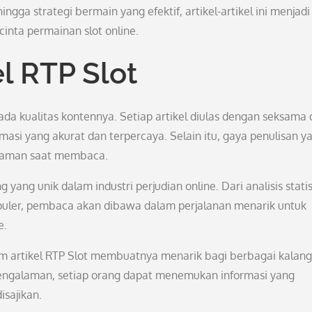
ngga strategi bermain yang efektif, artikel-artikel ini menjadi
nta permainan slot online.
l RTP Slot
ada kualitas kontennya. Setiap artikel diulas dengan seksama
si yang akurat dan terpercaya. Selain itu, gaya penulisan y
yaman saat membaca.
 yang unik dalam industri perjudian online. Dari analisis statis
ler, pembaca akan dibawa dalam perjalanan menarik untuk
e.
am artikel RTP Slot membuatnya menarik bagi berbagai kalan
engalaman, setiap orang dapat menemukan informasi yang
isajikan.