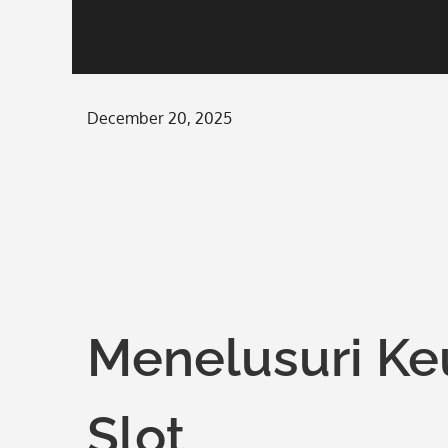
Posted
December 20, 2025
on
Menelusuri Keu
Slot