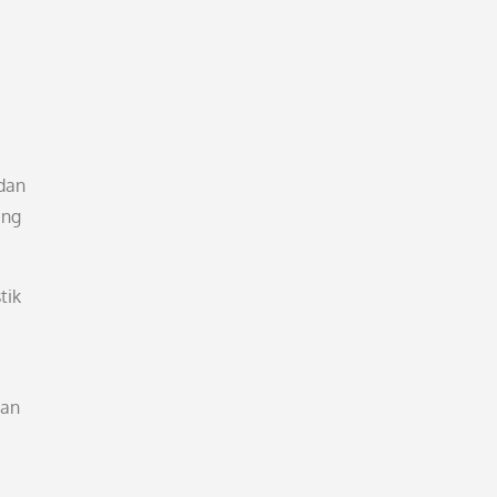
 dan
ang
tik
gan