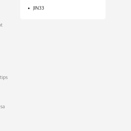
JIN33
ot
tips
asa