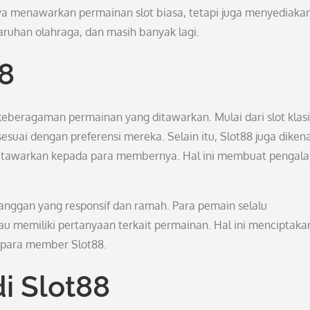
nya menawarkan permainan slot biasa, tetapi juga menyediaka
taruhan olahraga, dan masih banyak lagi.
8
keberagaman permainan yang ditawarkan. Mulai dari slot klas
suai dengan preferensi mereka. Selain itu, Slot88 juga dikena
ditawarkan kepada para membernya. Hal ini membuat pengal
elanggan yang responsif dan ramah. Para pemain selalu
 memiliki pertanyaan terkait permainan. Hal ini menciptaka
 para member Slot88.
i Slot88