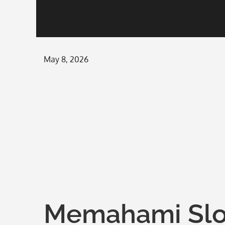
Posted
May 8, 2026
on
Memahami Slot