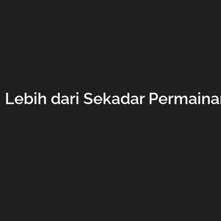
Lebih dari Sekadar Permainan