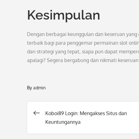
Kesimpulan
Dengan berbagai keunggulan dan keseruan yang dit
terbaik bagi para penggemar permainan slot on
dan strategi yang tepat, siapa pun dapat mempe
apalagi? Segera bergabung dan nikmati keseruan 
By
admin
Koboi89 Login: Mengakses Situs dan
Post
Keuntungannya
navigation