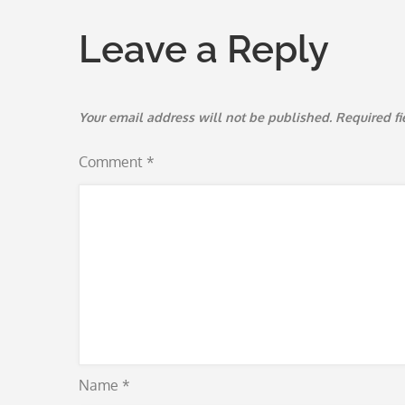
Leave a Reply
Your email address will not be published.
Required f
Comment
*
Name
*