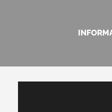
Skip
to
content
INFORMA