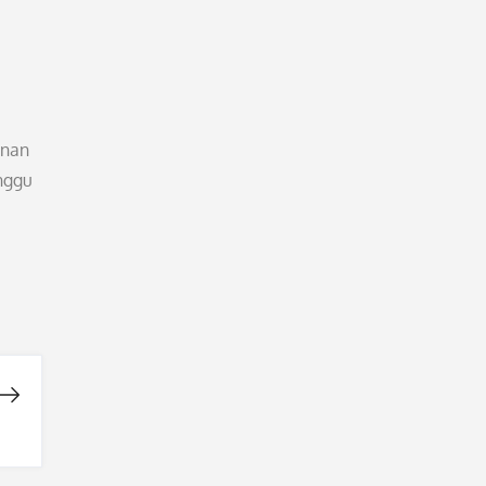
inan
nggu