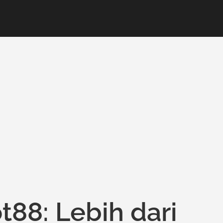
88: Lebih dari