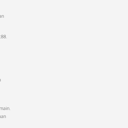
an
t88.
n
main.
nan