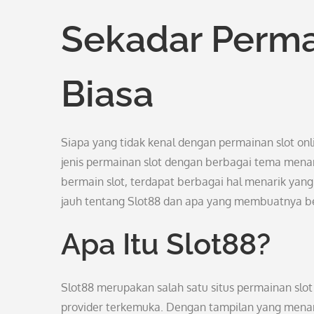
Sekadar Perma
Biasa
Siapa yang tidak kenal dengan permainan slot on
jenis permainan slot dengan berbagai tema mena
bermain slot, terdapat berbagai hal menarik yang
jauh tentang Slot88 dan apa yang membuatnya be
Apa Itu Slot88?
Slot88 merupakan salah satu situs permainan slot
provider terkemuka. Dengan tampilan yang menarik