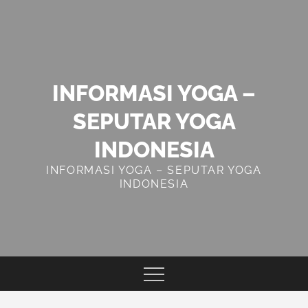
Skip
to
content
INFORMASI YOGA –
SEPUTAR YOGA
INDONESIA
INFORMASI YOGA – SEPUTAR YOGA
INDONESIA