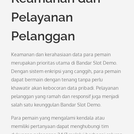
Pelayanan
Pelanggan
Keamanan dan kerahasiaan data para pemain
merupakan prioritas utama di Bandar Slot Demo.
Dengan sistem enkripsi yang canggih, para pemain
dapat bermain dengan tenang tanpa perlu
khawatir akan kebocoran data pribadi. Pelayanan
pelanggan yang ramah dan responsif juga menjadi
salah satu keunggulan Bandar Slot Demo.
Para pemain yang mengalami kendala atau
memiliki pertanyaan dapat menghubungi tim