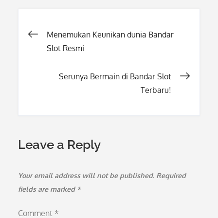
Post
Menemukan Keunikan dunia Bandar
Slot Resmi
navigation
Serunya Bermain di Bandar Slot
Terbaru!
Leave a Reply
Your email address will not be published.
Required
fields are marked
*
Comment
*