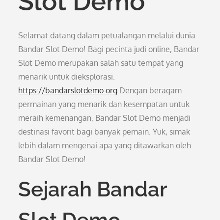
Slot Demo
Selamat datang dalam petualangan melalui dunia
Bandar Slot Demo! Bagi pecinta judi online, Bandar
Slot Demo merupakan salah satu tempat yang
menarik untuk dieksplorasi.
https://bandarslotdemo.org
Dengan beragam
permainan yang menarik dan kesempatan untuk
meraih kemenangan, Bandar Slot Demo menjadi
destinasi favorit bagi banyak pemain. Yuk, simak
lebih dalam mengenai apa yang ditawarkan oleh
Bandar Slot Demo!
Sejarah Bandar