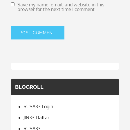
Save my name, email, and website in this
browser for the next time I comment.
BLOGROLL
RUSA33 Login
JIN33 Daftar
RUSA33