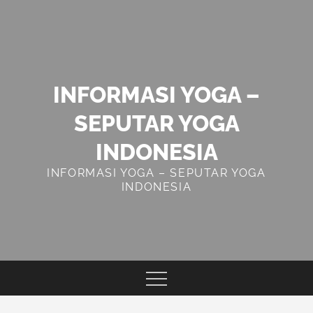
Skip
to
content
INFORMASI YOGA –
SEPUTAR YOGA
INDONESIA
INFORMASI YOGA – SEPUTAR YOGA
INDONESIA