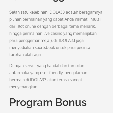
Salah satu kelebihan IDOLA33 adalah beragamnya
pilihan permainan yang dapat Anda nikmati. Mulai
dari slot online dengan berbagai tema menarik,
hingga permainan live casino yang memanjakan
para penggemar meja judi. IDOLA33 juga
menyediakan sportsbook untuk para pecinta
taruhan olahraga.
Dengan server yang handal dan tampilan
antarmuka yang user-friendly, pengalaman
bermain di IDOLA33 akan terasa sangat
menyenangkan.
Program Bonus