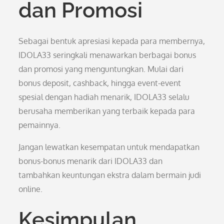
dan Promosi
Sebagai bentuk apresiasi kepada para membernya,
IDOLA33 seringkali menawarkan berbagai bonus
dan promosi yang menguntungkan. Mulai dari
bonus deposit, cashback, hingga event-event
spesial dengan hadiah menarik, IDOLA33 selalu
berusaha memberikan yang terbaik kepada para
pemainnya.
Jangan lewatkan kesempatan untuk mendapatkan
bonus-bonus menarik dari IDOLA33 dan
tambahkan keuntungan ekstra dalam bermain judi
online.
Kesimpulan